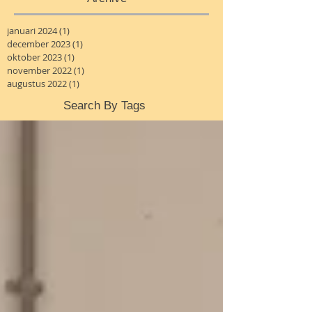
januari 2024
(1)
1 post
december 2023
(1)
1 post
oktober 2023
(1)
1 post
november 2022
(1)
1 post
augustus 2022
(1)
1 post
Search By Tags