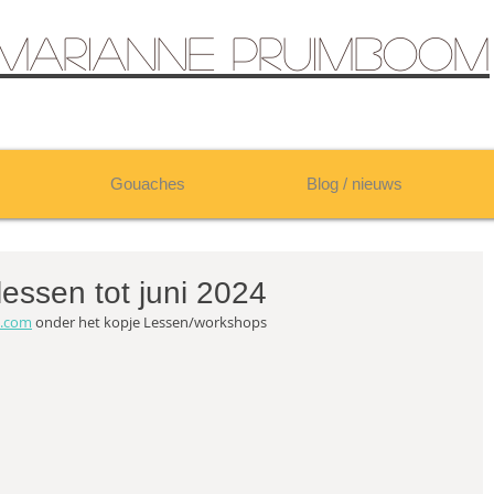
marianne Pruimboom
Gouaches
Blog / nieuws
lessen tot juni 2024
m.com
 onder het kopje Lessen/workshops